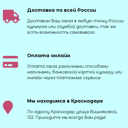
такую игрушку по выгодной цене и подарить ребёнку
Доставка по всей России
радость. Купите товар оптом и закажите доставку.
Курьер привезёт товар в указанный адрес в течение
Доставим Ваш заказ в любую точку России
небольшого времени, а игрушки смогут порадовать не
курьером или службой доставки, так же
только многих детей, но и их родителей.
есть возможность самовывоза
Оплата онлайн
Оплата заказ различными способами:
наличными, банковской картой курьеру или
онлайн через платежные сервисы
Мы находимся в Краснодаре
По адресу Краснодар, улица Вишняковой,
132. Приходите мы всегда Вам рады!