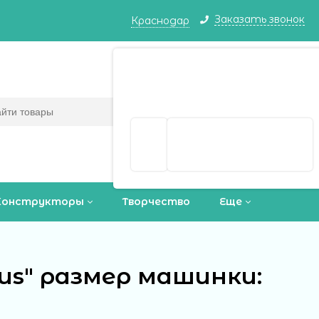
Заказать звонок
Краснодар
Краснодар ваш город?
Корзина
0
(пусто)
Да
Выбрать другой город
Конструкторы
Творчество
Еще
us" размер машинки: