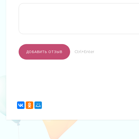
Ctrl+Enter