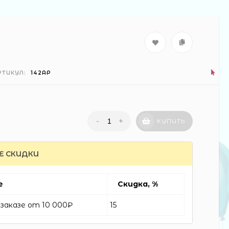
РТИКУЛ:
142АР
-
+
КУПИТЬ
Е СКИДКИ
е
Скидка, %
заказе от 10 000₽
15