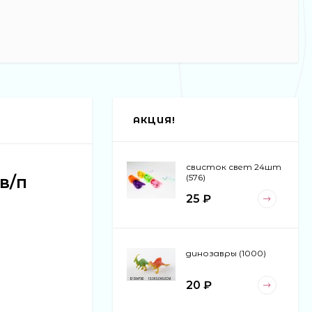
АКЦИЯ!
свисток свет 24шт
в/п
(576)
25 ₽
динозавры (1000)
20 ₽