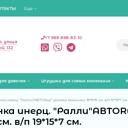
НТАКТЫ
Еще
+7 988 898-83-10
, улица
й, 132
для девочек
Игрушки для самых маленьких
а инерц. "Ралли"АВТОRus" размер машинки: 18*8*8 см. в/п 19*15*7 см.
ка инерц. "Ралли"АВТОR
см. в/п 19*15*7 см.