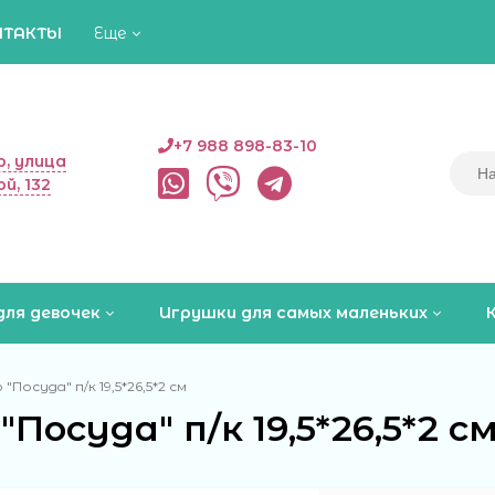
НТАКТЫ
Еще
+7 988 898-83-10
, улица
й, 132
для девочек
Игрушки для самых маленьких
"Посуда" п/к 19,5*26,5*2 см
"Посуда" п/к 19,5*26,5*2 с