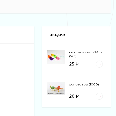
АКЦИЯ!
свисток свет 24шт
(576)
25 ₽
динозавры (1000)
20 ₽