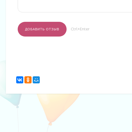
Ctrl+Enter