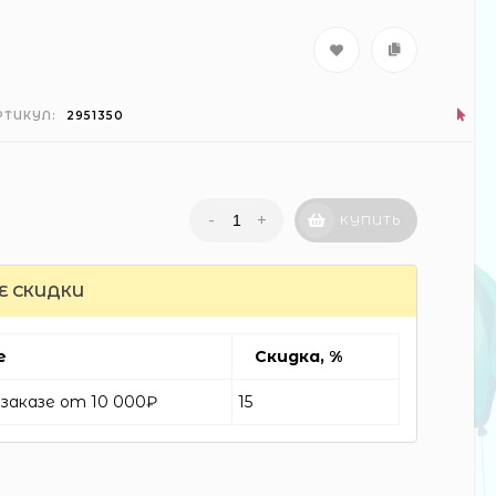
РТИКУЛ:
2951350
-
+
КУПИТЬ
Е СКИДКИ
е
Скидка, %
заказе от 10 000₽
15