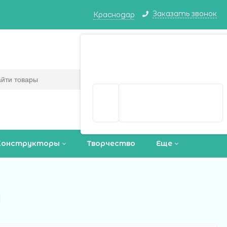
Заказать звонок
Краснодар
Краснодар ваш город?
Корзина
0
(пусто)
Да
Выбрать другой город
Конструкторы
Творчество
Еще
м