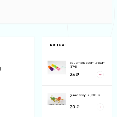
АКЦИЯ!
свисток свет 24шт
м
(576)
25 ₽
динозавры (1000)
20 ₽