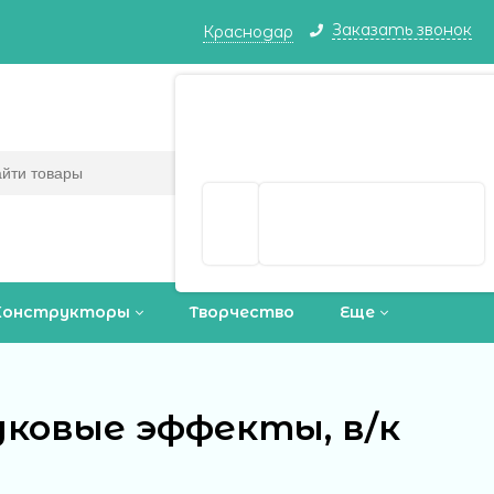
Заказать звонок
Краснодар
Краснодар ваш город?
Корзина
0
(пусто)
Да
Выбрать другой город
Конструкторы
Творчество
Еще
уковые эффекты, в/к