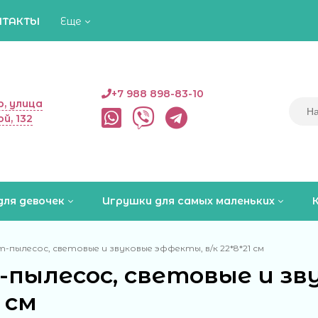
НТАКТЫ
Еще
+7 988 898-83-10
, улица
й, 132
для девочек
Игрушки для самых маленьких
-пылесос, световые и звуковые эффекты, в/к 22*8*21 см
-пылесос, световые и зв
1 см