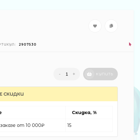
РТИКУЛ:
2907530
-
+
КУПИТЬ
Е СКИДКИ
е
Скидка, %
заказе от 10 000₽
15