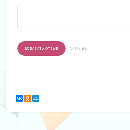
Ctrl+Enter