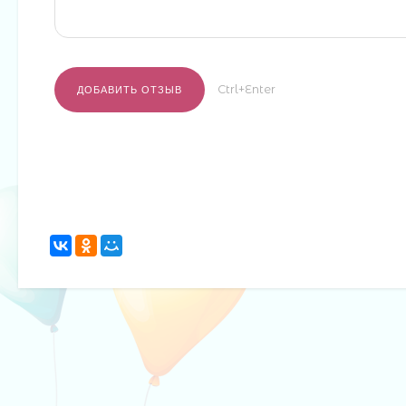
Ctrl+Enter