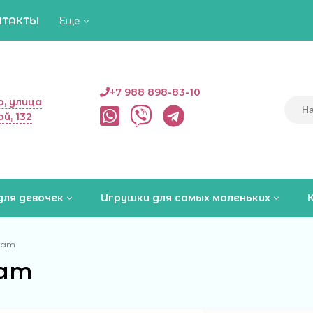
НТАКТЫ
Еще
+7 988 898-83-10
, улица
й, 132
для девочек
Игрушки для самых маленьких
кат
ат