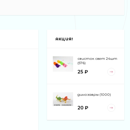
АКЦИЯ!
свисток свет 24шт
(576)
25 ₽
динозавры (1000)
20 ₽