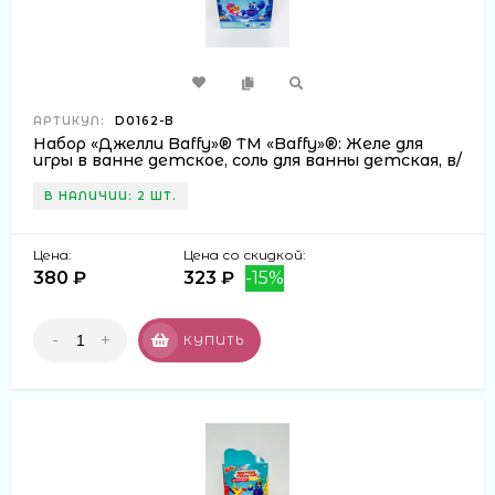
АРТИКУЛ:
D0162-B
Набор «Джелли Baffy»® ТМ «Baffy»®: Желе для
игры в ванне детское, соль для ванны детская, в/
к 16,5*1
В НАЛИЧИИ: 2 ШТ.
Цена:
Цена со скидкой:
380 ₽
323 ₽
-15%
-
+
КУПИТЬ