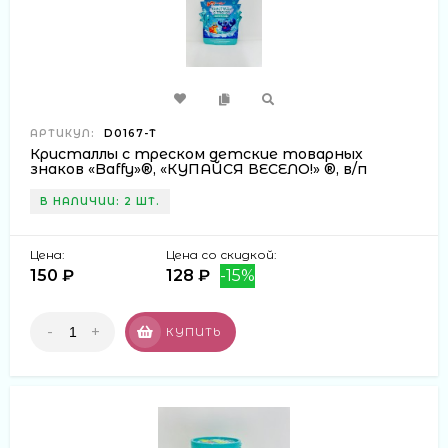
АРТИКУЛ:
D0167-T
Кристаллы с треском детские товарных
знаков «Baffy»®, «КУПАЙСЯ ВЕСЕЛО!» ®, в/п
12,3*9*0,5 см
В НАЛИЧИИ: 2 ШТ.
Цена:
Цена со скидкой:
150 ₽
128 ₽
-15%
-
+
КУПИТЬ