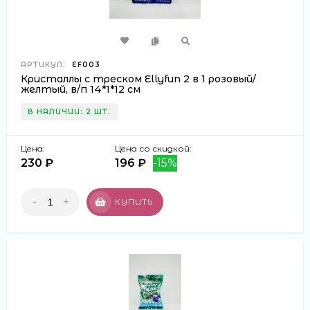
АРТИКУЛ:
EF003
Кристаллы с треском Ellyfun 2 в 1 розовый/
желтый, в/п 14*1*12 см
В НАЛИЧИИ: 2 ШТ.
Цена:
Цена со скидкой:
230 ₽
196 ₽
-15%
-
+
КУПИТЬ