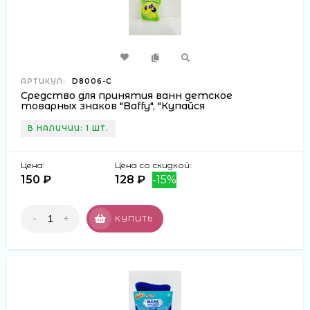
АРТИКУЛ:
D8006-C
Средство для принятия ванн детское
товарных знаков "Baffy", "Купайся
весело":Бурлящая фигурка, 8,5*6
В НАЛИЧИИ: 1 ШТ.
Цена:
Цена со скидкой:
150 ₽
128 ₽
-15%
-
+
КУПИТЬ