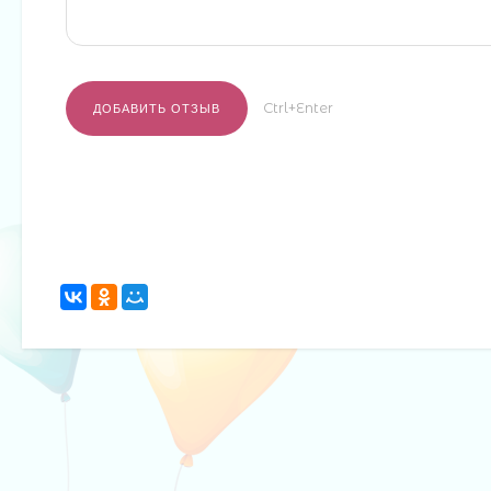
Ctrl+Enter