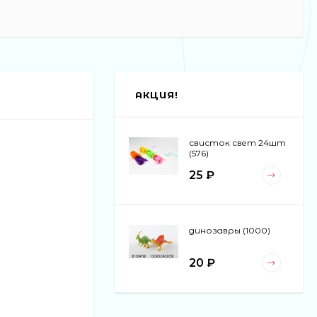
АКЦИЯ!
свисток свет 24шт
(576)
25 ₽
динозавры (1000)
20 ₽