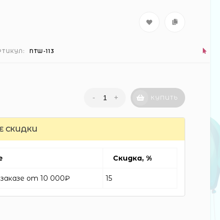
РТИКУЛ:
NTW-113
-
+
КУПИТЬ
Е СКИДКИ
е
Скидка, %
заказе от 10 000₽
15