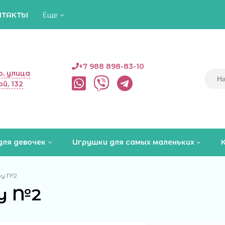
НТАКТЫ
Еще
+7 988 898-83-10
, улица
й, 132
для девочек
Игрушки для самых маленьких
бу №2
у №2