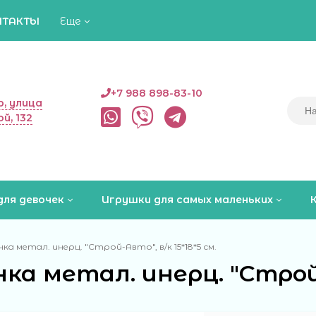
НТАКТЫ
Еще
+7 988 898-83-10
, улица
й, 132
для девочек
Игрушки для самых маленьких
а метал. инерц. "Строй-Авто", в/к 15*18*5 см.
а метал. инерц. "Строй-А