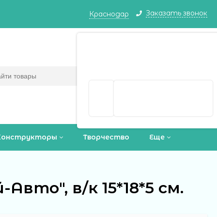
Заказать звонок
Краснодар
Краснодар ваш город?
Корзина
0
(пусто)
Да
Выбрать другой город
Конструкторы
Творчество
Еще
вто", в/к 15*18*5 см.