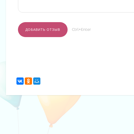
Ctrl+Enter