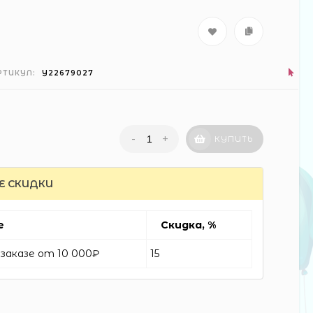
РТИКУЛ:
Y22679027
-
+
КУПИТЬ
Е СКИДКИ
е
Скидка, %
заказе от 10 000₽
15