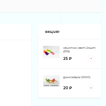
АКЦИЯ!
свисток свет 24шт
(576)
25 ₽
динозавры (1000)
20 ₽