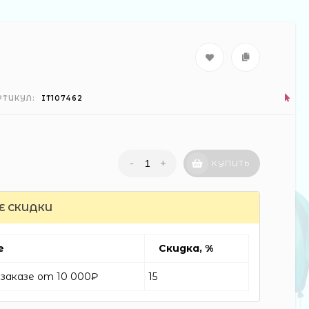
РТИКУЛ:
IT107462
-
+
КУПИТЬ
Е СКИДКИ
е
Скидка, %
заказе от 10 000₽
15