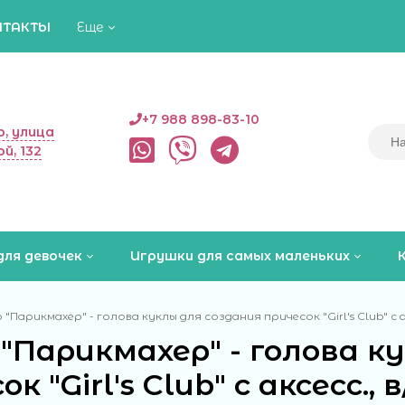
НТАКТЫ
Еще
+7 988 898-83-10
, улица
й, 132
для девочек
Игрушки для самых маленьких
"Парикмахер" - голова куклы для создания причесок "Girl's Club" с ак
"Парикмахер" - голова к
к "Girl's Club" с аксесс., 