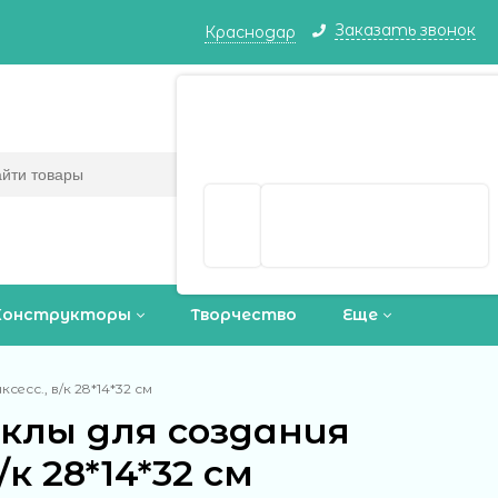
Заказать звонок
Краснодар
Краснодар ваш город?
Корзина
0
(пусто)
Да
Выбрать другой город
Конструкторы
Творчество
Еще
сесс., в/к 28*14*32 см
уклы для создания
в/к 28*14*32 см