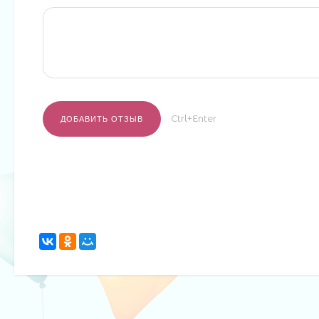
Ctrl+Enter