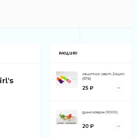
АКЦИЯ!
свисток свет 24шт
rl's
(576)
25 ₽
динозавры (1000)
20 ₽