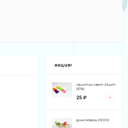
АКЦИЯ!
свисток свет 24шт
(576)
25 ₽
динозавры (1000)