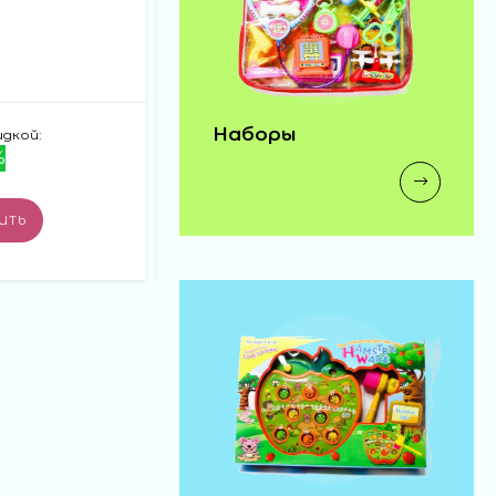
военный набор (192)
В НАЛИЧИИ: 9 ШТ.
Наборы
идкой:
Цена:
Цена со скидкой:
%
85 ₽
72 ₽
-15%
-
+
ИТЬ
КУПИТЬ