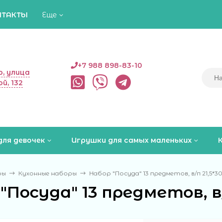
НТАКТЫ
Еще
+7 988 898-83-10
, улица
й, 132
для девочек
Игрушки для самых маленьких
ры
Кухонные наборы
Набор "Посуда" 13 предметов, в/п 21,5*30
"Посуда" 13 предметов, в/