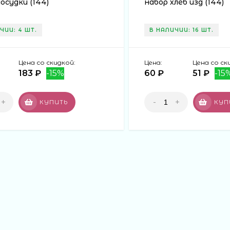
осудки (144)
набор хлеб изд (144)
ЧИИ: 4 ШТ.
В НАЛИЧИИ: 16 ШТ.
Цена со скидкой:
Цена:
Цена со ск
183 ₽
-15%
60 ₽
51 ₽
-15
+
-
+
КУПИТЬ
КУП