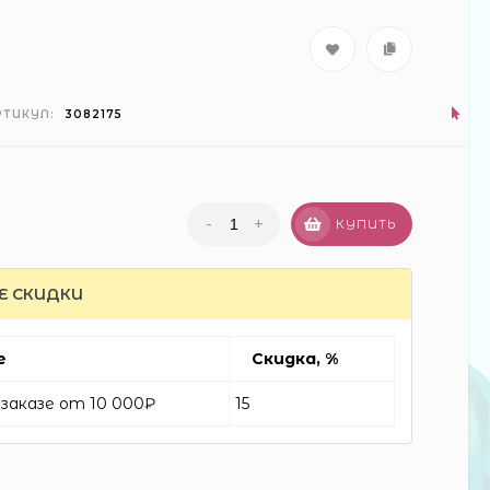
РТИКУЛ:
3082175
-
+
КУПИТЬ
Е СКИДКИ
е
Скидка, %
заказе от 10 000₽
15