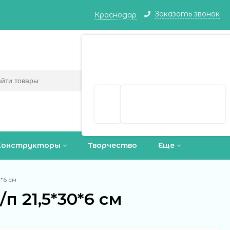
Заказать звонок
Краснодар
Краснодар ваш город?
Корзина
0
(пусто)
Да
Выбрать другой город
Конструкторы
Творчество
Еще
*6 см
п 21,5*30*6 см