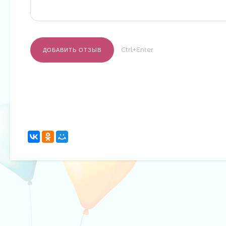
Ctrl+Enter