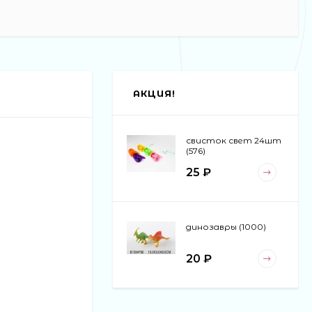
АКЦИЯ!
свисток свет 24шт
(576)
25 ₽
динозавры (1000)
20 ₽