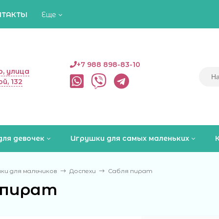
НТАКТЫ
Еще
+7 988 898-83-10
, улица
й, 132
для девочек
Игрушки для самых маленьких
ки для мальчиков
Доспехи
Сабля пират
 пират