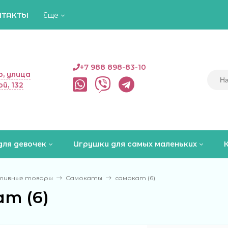
НТАКТЫ
Еще
+7 988 898-83-10
, улица
й, 132
для девочек
Игрушки для самых маленьких
тивные товары
Самокаты
самокат (6)
т (6)