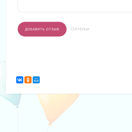
Ctrl+Enter