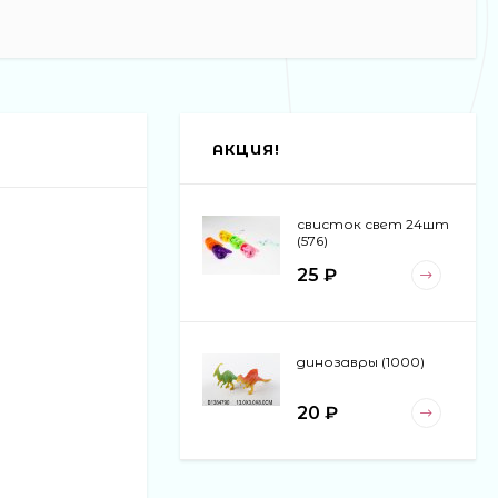
АКЦИЯ!
свисток свет 24шт
(576)
25 ₽
динозавры (1000)
20 ₽