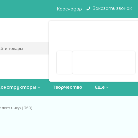
Заказать звонок
Краснодар
Краснодар ваш город?
Корзина
0
(пусто)
Да
Выбрать другой город
Конструкторы
Творчество
Еще
лет инер ( 360)