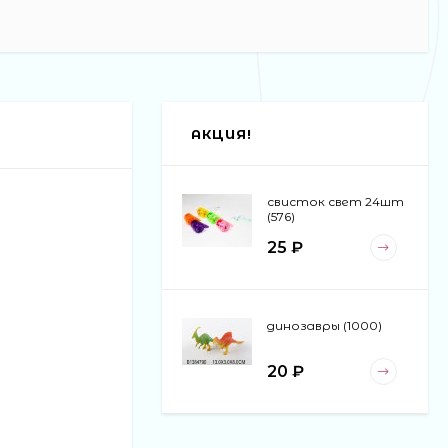
АКЦИЯ!
свисток свет 24шт
(576)
25 ₽
динозавры (1000)
20 ₽