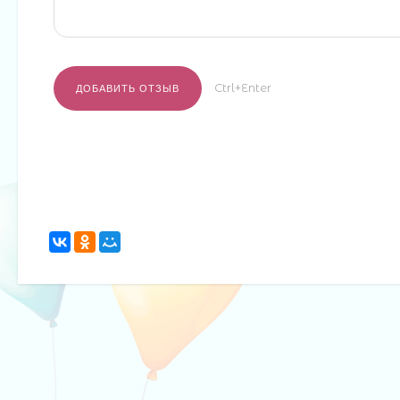
Ctrl+Enter