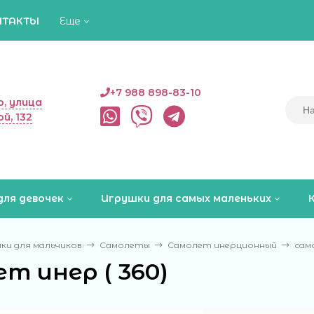
НТАКТЫ
Еще
+7 988 898-83-10
, улица
й, 132
для девочек
Игрушки для самых маленьких
ки для мальчиков
Самолеты
Самолет инерционный
само
т инер ( 360)