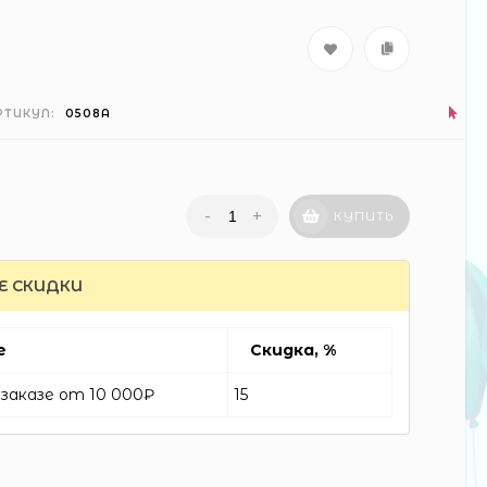
РТИКУЛ:
0508А
-
+
КУПИТЬ
Е СКИДКИ
е
Скидка, %
заказе от 10 000₽
15