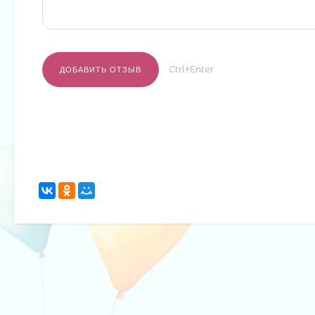
Ctrl+Enter