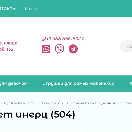
НТАКТЫ
Еще
+7 988 898-83-10
, улица
й, 132
для девочек
Игрушки для самых маленьких
ки для мальчиков
Самолеты
Самолет инерционный
сам
ет инерц (504)