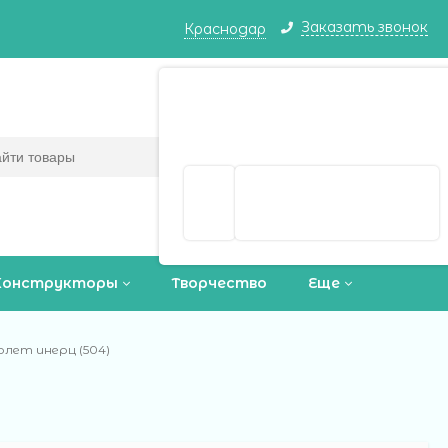
Заказать звонок
Краснодар
Краснодар ваш город?
Корзина
0
(пусто)
Да
Выбрать другой город
Конструкторы
Творчество
Еще
олет инерц (504)