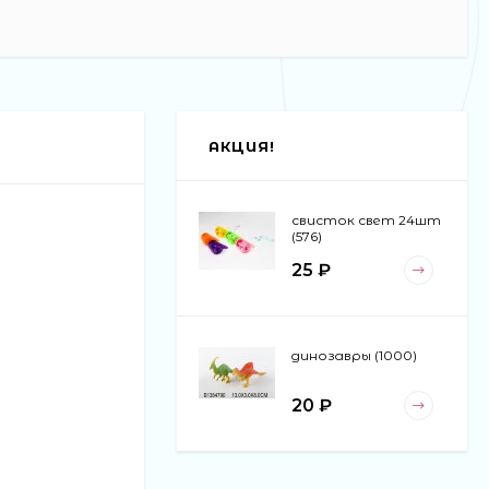
АКЦИЯ!
свисток свет 24шт
(576)
25 ₽
динозавры (1000)
20 ₽