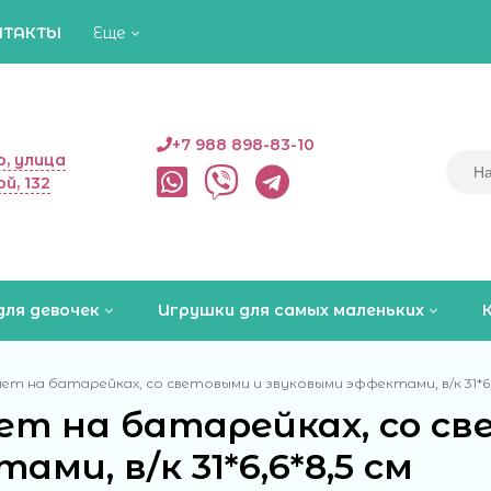
НТАКТЫ
Еще
+7 988 898-83-10
, улица
й, 132
для девочек
Игрушки для самых маленьких
ет на батарейках, со световыми и звуковыми эффектами, в/к 31*6,
ет на батарейках, со с
ами, в/к 31*6,6*8,5 см