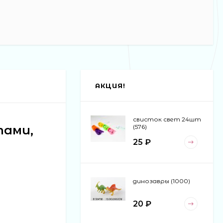
АКЦИЯ!
свисток свет 24шт
тами,
(576)
25 ₽
динозавры (1000)
20 ₽