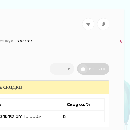
РТИКУЛ:
2069316
-
+
КУПИТЬ
Е СКИДКИ
е
Скидка, %
заказе от 10 000₽
15