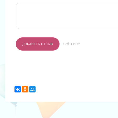
Ctrl+Enter