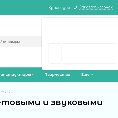
Заказать звонок
Краснодар
Краснодар ваш город?
Корзина
0
(пусто)
Да
Выбрать другой город
Конструкторы
Творчество
Еще
6*8,5 см
ветовыми и звуковыми