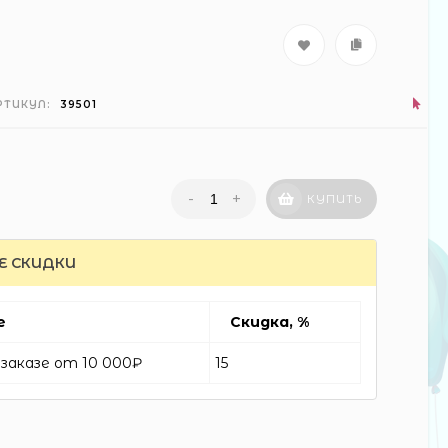
РТИКУЛ:
39501
-
+
КУПИТЬ
Е СКИДКИ
е
Скидка, %
заказе от 10 000₽
15