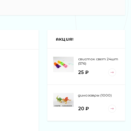
АКЦИЯ!
свисток свет 24шт
(576)
25 ₽
динозавры (1000)
20 ₽