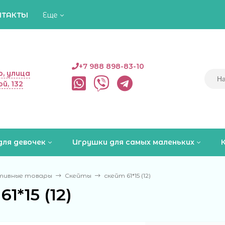
НТАКТЫ
Еще
+7 988 898-83-10
, улица
й, 132
для девочек
Игрушки для самых маленьких
тивные товары
Скейты
скейт 61*15 (12)
1*15 (12)