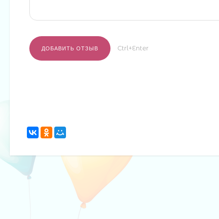
Ctrl+Enter